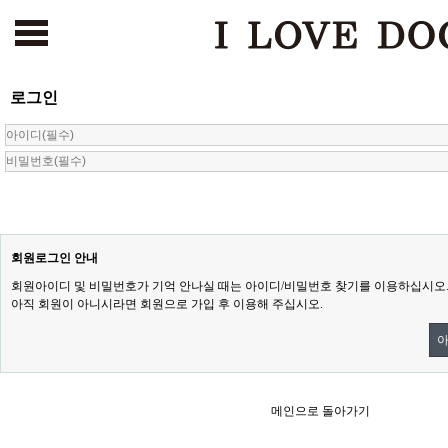
로그인
서울본점
건대점
부천점
인천점
수원점
천안점
광주점
[해외강아지 분양 바로가기
회원로그인 안내
회원아이디 및 비밀번호가 기억 안나실 때는 아이디/비밀번호 찾기를 이용하십시오
아직 회원이 아니시라면 회원으로 가입 후 이용해 주십시오.
아
메인으로 돌아가기