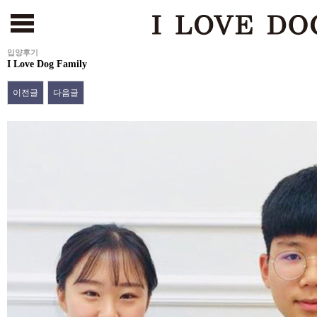
입양후기
I Love Dog Family
서울본점
건대점
부천점
인천점
수원점
천안점
광주점
[해외강아지 분양 바로가기
이전글
다음글
본문