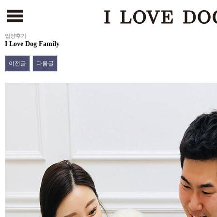
입양후기
I Love Dog Family
서울본점
건대점
부천점
인천점
수원점
천안점
광주점
[해외강아지 분양 바로가기
이전글
다음글
본문