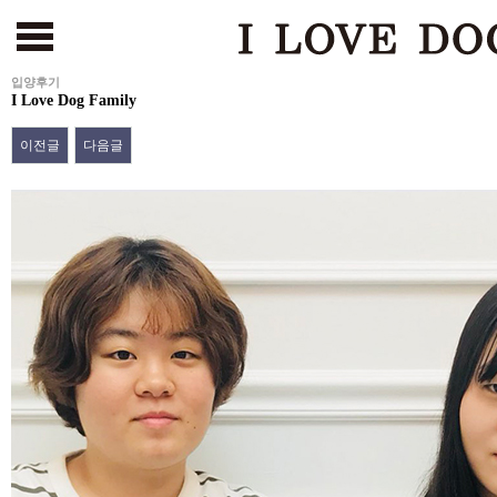
입양후기
I Love Dog Family
서울본점
건대점
부천점
인천점
수원점
천안점
광주점
[해외강아지 분양 바로가기
이전글
다음글
본문