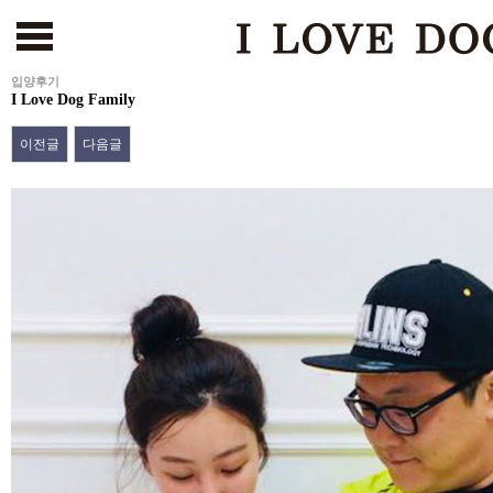
입양후기
I Love Dog Family
서울본점
건대점
부천점
인천점
수원점
천안점
광주점
[해외강아지 분양 바로가기
이전글
다음글
본문